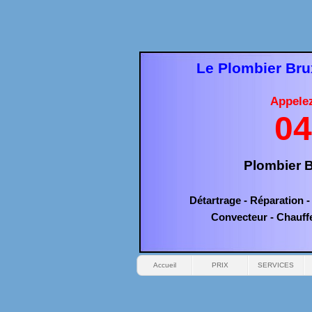
Le Plombier Brux
Appele
04
Plombier B
Détartrage -
Réparation -
Convecteur -
Chauff
Accueil
PRIX
SERVICES