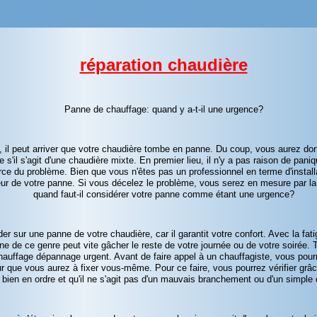
réparation chaudière
Panne de chauffage: quand y a-
t-
il une urgence?
, il peut arriver que votre chaudière tombe en panne. Du coup, vous aurez d
s'il s'agit d'une chaudière mixte. En premier lieu, il n'y a pas raison de paniq
urce du problème. Bien que vous n'êtes pas un professionnel en terme d'instal
r de votre panne. Si vous décelez le problème, vous serez en mesure par la 
quand faut-
il considérer votre panne comme étant une urgence?
er sur une panne de votre chaudière, car il garantit votre confort. Avec la fa
e de ce genre peut vite gâcher le reste de votre journée ou de votre soirée. To
auffage dépannage urgent. Avant de faire appel à un chauffagiste, vous pour
r que vous aurez à fixer vous-
même. Pour ce faire, vous pourrez vérifier grâc
t bien en ordre et qu'il ne s'agit pas d'un mauvais branchement ou d'un simple