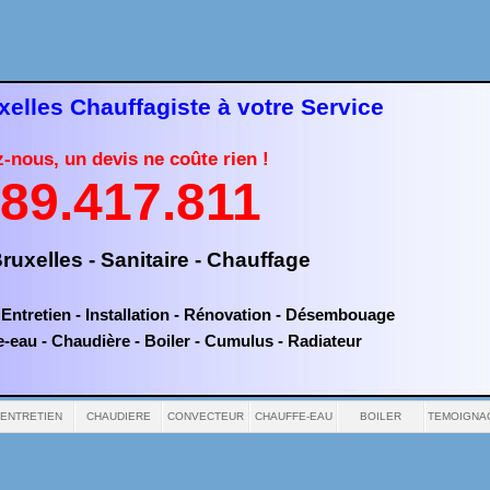
elles Chauffagiste à votre Service
z-
nous, un devis ne coûte rien !
89.417.811
ruxelles -
Sanitaire -
Chauffage
Entretien -
Installation -
Rénovation -
Désembouage
e-
eau -
Chaudière -
Boiler -
Cumulus -
Radiateur
ENTRETIEN
CHAUDIERE
CONVECTEUR
CHAUFFE-EAU
BOILER
TEMOIGNA