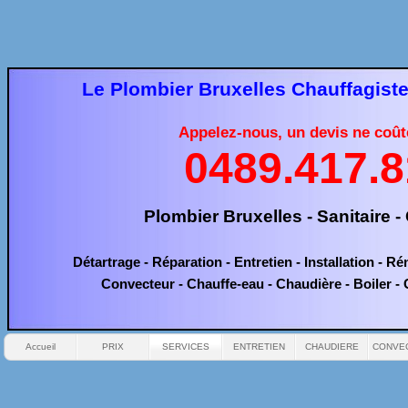
Le Plombier Bruxelles Chauffagiste
Appelez-
nous, un devis ne coûte
0489.417.8
Plombier Bruxelles -
Sanitaire -
Détartrage -
Réparation -
Entretien -
Installation -
Rén
Convecteur -
Chauffe-
eau -
Chaudière -
Boiler -
C
Accueil
PRIX
SERVICES
ENTRETIEN
CHAUDIERE
CONVE