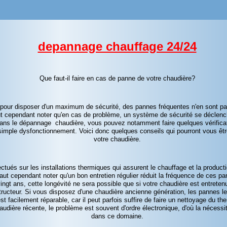
depannage chauffage 24/24
Que faut-
il faire en cas de panne de votre chaudière?
te pour disposer d'un maximum de sécurité, des pannes fréquentes n'en sont 
 faut cependant noter qu'en cas de problème, un système de sécurité se déclen
 dans le dépannage chaudière, vous pouvez notamment faire quelques vérifica
un simple dysfonctionnement. Voici donc quelques conseils qui pourront vous êtr
votre chaudière.
ctués sur les installations thermiques qui assurent le chauffage et la product
aut cependant noter qu'un bon entretien régulier réduit la fréquence de ces pa
ngt ans, cette longévité ne sera possible que si votre chaudière est entretenu
tructeur. Si vous disposez d'une chaudière ancienne génération, les pannes l
est facilement réparable, car il peut parfois suffire de faire un nettoyage du t
audière récente, le problème est souvent d'ordre électronique, d'où la nécessit
dans ce domaine.