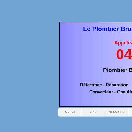
Le Plombier Brux
Appele
04
Plombier B
Détartrage -
Réparation -
Convecteur -
Chauff
Accueil
PRIX
SERVICES