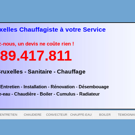
elles Chauffagiste à votre Service
z-
nous, un devis ne coûte rien !
89.417.811
ruxelles -
Sanitaire -
Chauffage
Entretien -
Installation -
Rénovation -
Désembouage
e-
eau -
Chaudière -
Boiler -
Cumulus -
Radiateur
ENTRETIEN
CHAUDIERE
CONVECTEUR
CHAUFFE-EAU
BOILER
TEMOIGNA